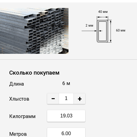
Лист
40 мм
Уголок
2 мм
60 мм
Балка
Швеллер
Сколько покупаем
Квадрат
6 м
Длина
Полоса
−
+
Хлыстов
Катанка
Килограмм
Круг
Метров