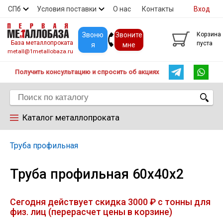
СПб
Условия поставки
О нас
Контакты
Вход
Скидки
Прайс
Покупателям
Контакты
Звоню
Звоните
Корзина
База металлопроката
пуста
я
мне
metall@1metallobaza.ru
Получить консультацию и спросить об акциях
Каталог металлопроката
Арматура
Труба профильная
Труба профильная 60х40х2
Труба профильная
Сегодня действует скидка 3000 ₽ с тонны для
Труба
физ. лиц (перерасчет цены в корзине)