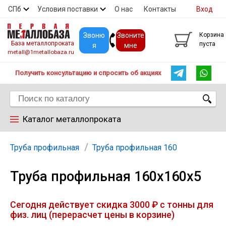
СПб
Условия поставки
О нас
Контакты
Вход
Скидки
Прайс
Покупателям
Контакты
Звоню
Звоните
Корзина
База металлопроката
пуста
я
мне
metall@1metallobaza.ru
Получить консультацию и спросить об акциях
Каталог металлопроката
Арматура
Труба профильная
Труба профильная 160
Труба профильная 160х160х5
Труба профильная
Сегодня действует скидка 3000 ₽ с тонны для
Труба
физ. лиц (перерасчет цены в корзине)