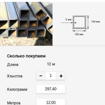
Лист
Уголок
5 мм
160 мм
Балка
160 мм
Швеллер
Сколько покупаем
Квадрат
12 м
Длина
Полоса
−
+
Хлыстов
Катанка
Килограмм
Круг
Метров