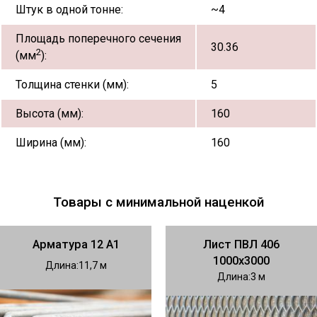
Штук в одной тонне:
~4
Площадь поперечного сечения
30.36
2
(мм
):
Толщина стенки (мм):
5
Высота (мм):
160
Ширина (мм):
160
Товары с минимальной наценкой
Арматура 12 А1
Лист ПВЛ 406
1000х3000
Длина
11,7
Длина
3