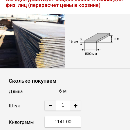
физ. лиц (перерасчет цены в корзине)
Лист
Уголок
6 м
Балка
16 мм
1500 мм
Швеллер
Квадрат
Сколько покупаем
6 м
Длина
Полоса
−
+
Штук
Катанка
Килограмм
Круг