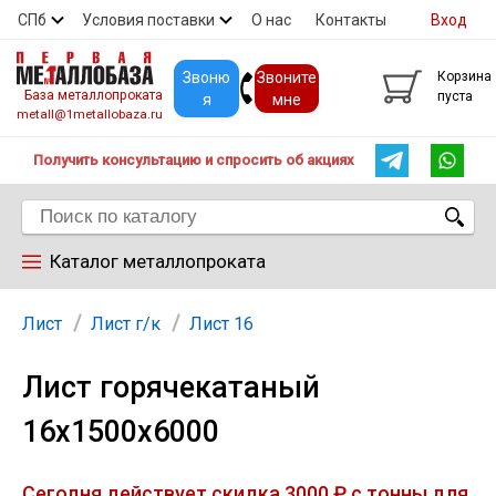
СПб
Условия поставки
О нас
Контакты
Вход
Скидки
Прайс
Покупателям
Контакты
Звоню
Звоните
Корзина
База металлопроката
пуста
я
мне
metall@1metallobaza.ru
Получить консультацию и спросить об акциях
Каталог металлопроката
Арматура
Лист
Лист г/к
Лист 16
Лист горячекатаный
Труба профильная
16х1500х6000
Труба
Сегодня действует скидка 3000 ₽ с тонны для