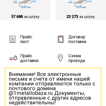
6 м
6 м
мм
мм
1500 мм
1500 мм
57 688
за штуку
23 273
за штуку
Прайс
Договор
лист
поставки
Прайс
Схема
доставки
проезда
Внимание! Все электронные
письма и счета от имени нашей
компании отправляются только с
почтового домена
@1metallobaza.ru Документы,
отправленные с других адресов
недействительны!