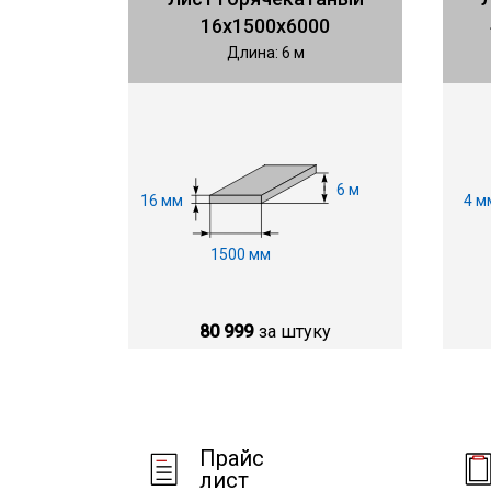
16х1500х6000
Длина: 6 м
6 м
16 мм
4 м
1500 мм
80 999
за штуку
Прайс
лист