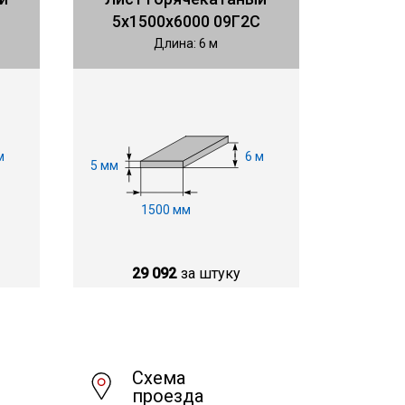
5х1500х6000 09Г2С
Длина: 6 м
м
6 м
5 мм
1500 мм
29 092
за штуку
Схема
проезда