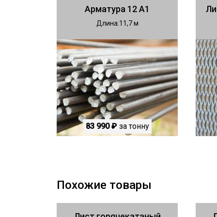
Арматура 12 А1
Ли
Длина
11,7
83 990 ₽
за тонну
Похожие товары
Лист горячекатаный