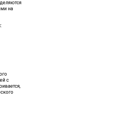
еделяются
ами на
:
ого
ей с
ривается,
еского