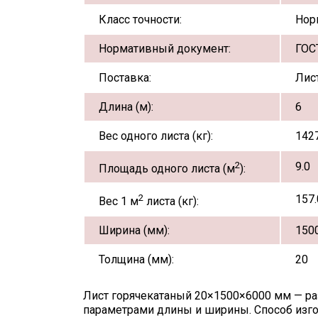
Класс точности:
Нор
Нормативный документ:
ГОС
Поставка:
Лис
Длина (м):
6
Вес одного листа (кг):
142
2
9.0
Площадь одного листа (м
):
2
157.
Вес 1 м
листа (кг):
Ширина (мм):
150
Толщина (мм):
20
Лист горячекатаный 20×1500×6000 мм — р
параметрами длины и ширины. Способ изгот