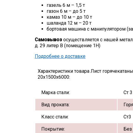
газель 6 м – 1,5 т
газон 6 м – до 5 т
камаз 10 м – до 10 т
шаланда 12 м – 20 т
бортовая машина с манипулятором (за
Самовывоз
осуществляется с нашей метал
д. 29 литер В (помещение 1Н)
Подробнее о доставке
Характеристики товара Лист горячекатан
20х1500х6000:
Марка стали:
Ст 3
Вид проката:
Гор
Класс стали:
Ст3
Покрытие:
Без