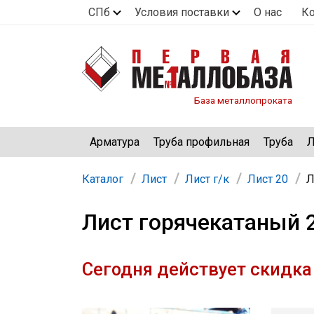
СПб
Условия поставки
О нас
К
База металлопроката
Арматура
Труба профильная
Труба
Л
Каталог
Лист
Лист г/к
Лист 20
Л
Лист горячекатаный 
Сегодня действует скидка 