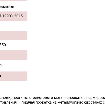
мальная
Т 19903-2015
т
7.50
0
0
азновидность толстолистового металлопроката с нормиро
овления — горячая прокатка на металлургических станах с