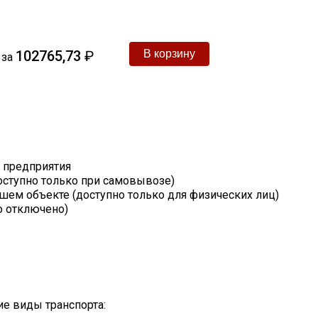
102765,73
₽
за
т предприятия
оступно только при самовывозе)
шем объекте (доступно только для физических лиц)
о отключено)
е виды транспорта: