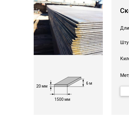
Ск
Дли
Шту
Кил
Мет
6 м
20 мм
1500 мм