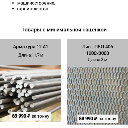
машиностроение;
строительство.
Товары с минимальной наценкой
Арматура 12 А1
Лист ПВЛ 406
1000х3000
Длина
11,7
Длина
3
83 990 ₽
за тонну
88 990 ₽
за тонну