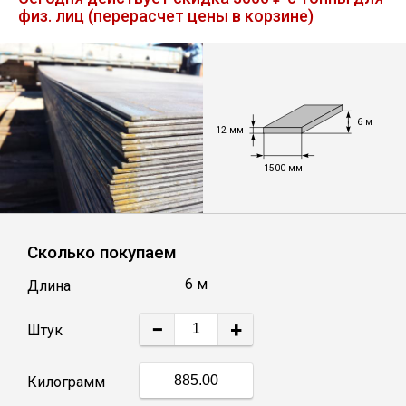
физ. лиц (перерасчет цены в корзине)
Лист
Уголок
6 м
Балка
12 мм
1500 мм
Швеллер
Квадрат
Сколько покупаем
6 м
Длина
Полоса
−
+
Штук
Катанка
Килограмм
Круг