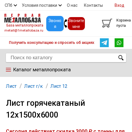
СПб
Условия поставки
О нас
Контакты
Вход
Скидки
Прайс
Покупателям
Контакты
Звоню
Звоните
Корзина
База металлопроката
пуста
я
мне
metall@1metallobaza.ru
Получить консультацию и спросить об акциях
Каталог металлопроката
Арматура
Лист
Лист г/к
Лист 12
Лист горячекатаный
Труба профильная
12х1500х6000
Труба
Сегодня действует скидка 3000 ₽ с тонны для