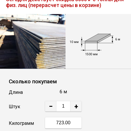
физ. лиц (перерасчет цены в корзине)
Лист
Уголок
6 м
Балка
10 мм
1500 мм
Швеллер
Квадрат
Сколько покупаем
6 м
Длина
Полоса
−
+
Штук
Катанка
Килограмм
Круг