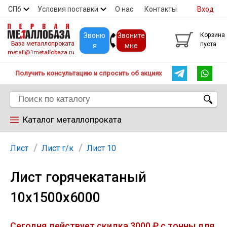
СПб
Условия поставки
О нас
Контакты
Вход
Скидки
Прайс
Покупателям
Контакты
Звоню
Звоните
Корзина
База металлопроката
пуста
я
мне
metall@1metallobaza.ru
Получить консультацию и спросить об акциях
Каталог металлопроката
Арматура
Лист
Лист г/к
Лист 10
Лист горячекатаный
Труба профильная
10х1500х6000
Труба
Сегодня действует скидка 3000 ₽ с тонны для