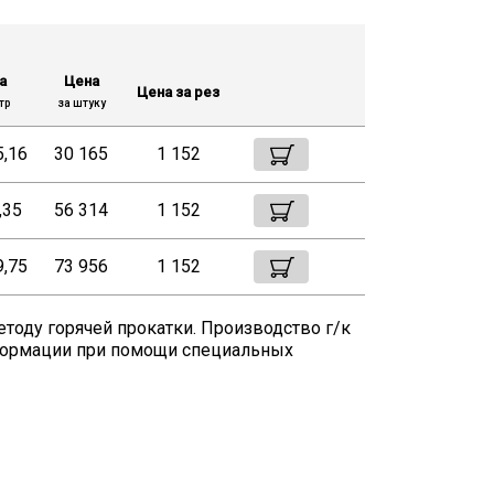
а
Цена
Цена за рез
тр
за штуку
5,16
30 165
1 152
,35
56 314
1 152
9,75
73 956
1 152
етоду горячей прокатки. Производство г/к
еформации при помощи специальных