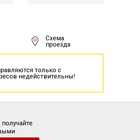
Схема
проезда
правляются только с
дресов недействительны!
 получайте
рвыми