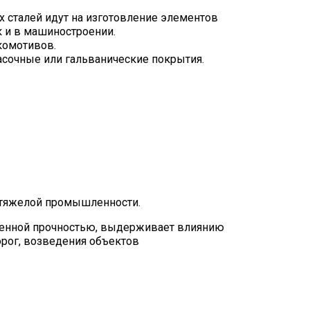
х сталей идут на изготовление элементов
к и в машиностроении.
окомотивов.
расочные или гальванические покрытия.
, тяжелой промышленности.
ышенной прочностью, выдерживает влиянию
орог, возведения объектов