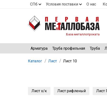
СПб
Условия поставки
О нас
К
База металлопроката
Арматура
Труба профильная
Труба
Л
Каталог
Лист
Лист 10
Лист х/к
Лист рифленый
Лист