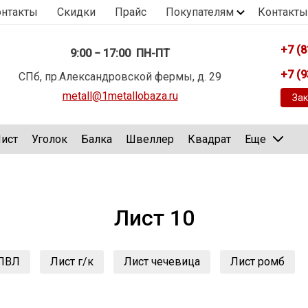
онтакты
Скидки
Прайс
Покупателям
Контакты
+7 (8
9:00 − 17:00 ПН-ПТ
+7 (9
СПб, пр.Александровской фермы, д. 29
metall@1metallobaza.ru
Зак
ист
Уголок
Балка
Швеллер
Квадрат
Еще
Лист 10
 ПВЛ
Лист г/к
Лист чечевица
Лист ромб