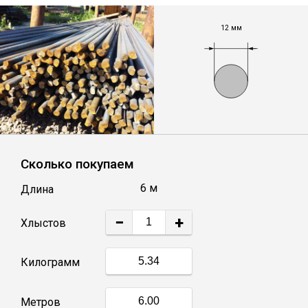
Лист
12 мм
Уголок
Балка
Швеллер
Сколько покупаем
Квадрат
6 м
Длина
Полоса
−
+
Хлыстов
Катанка
Килограмм
Круг
Метров