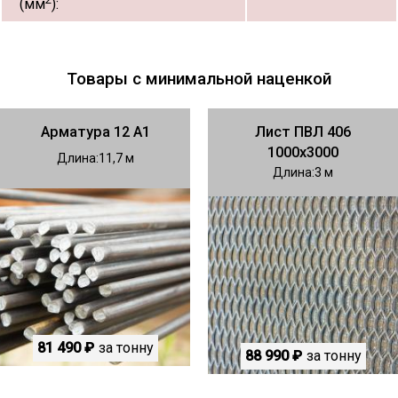
(мм
):
Товары с минимальной наценкой
Арматура 12 А1
Лист ПВЛ 406
1000х3000
Длина
11,7
Длина
3
81 490 ₽
за тонну
88 990 ₽
за тонну