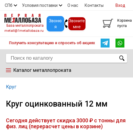
СПб
Условия поставки
О нас
Контакты
Вход
Скидки
Прайс
Покупателям
Контакты
Звоню
Звоните
Корзина
База металлопроката
пуста
я
мне
metall@1metallobaza.ru
Получить консультацию и спросить об акциях
Каталог металлопроката
Арматура
Круг
Круг оцинкованный 12 мм
Труба профильная
Сегодня действует скидка 3000 ₽ с тонны для
Труба
физ. лиц (перерасчет цены в корзине)