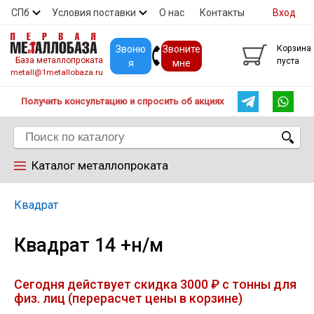
СПб
Условия поставки
О нас
Контакты
Вход
Скидки
Прайс
Покупателям
Контакты
Звоню
Звоните
Корзина
База металлопроката
пуста
я
мне
metall@1metallobaza.ru
Получить консультацию и спросить об акциях
Каталог металлопроката
Арматура
Квадрат
Квадрат 14 +н/м
Труба профильная
Сегодня действует скидка 3000 ₽ с тонны для
Труба
физ. лиц (перерасчет цены в корзине)