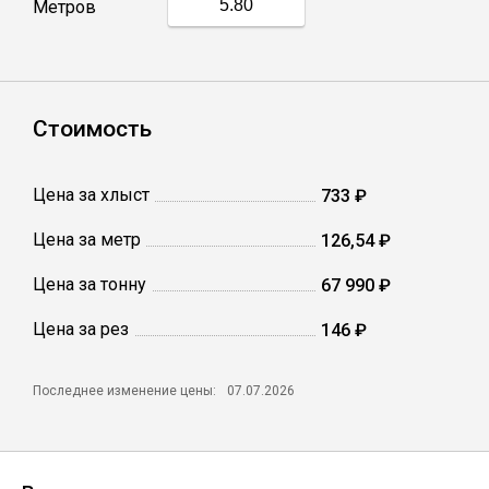
Метров
Профлист
Винтовые сваи
Стоимость
Столбы заборные
Цена за хлыст
733 ₽
Цена за метр
126,54 ₽
Сетка кладочная
Цена за тонну
67 990 ₽
Круги абразивные
Цена за рез
146 ₽
Электроды
Последнее изменение цены:
07.07.2026
Проволока