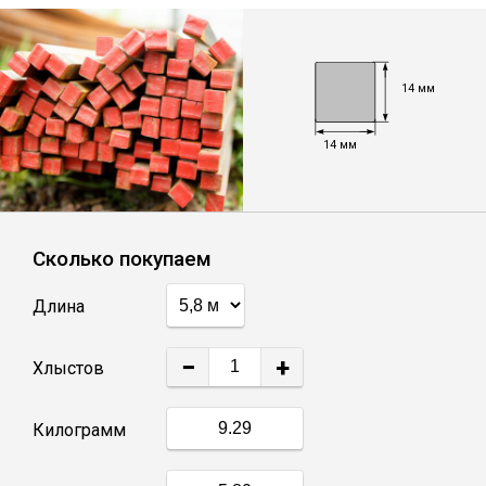
Лист
Уголок
14 мм
14 мм
Балка
Швеллер
Сколько покупаем
Квадрат
Длина
Полоса
−
+
Хлыстов
Катанка
Килограмм
Круг