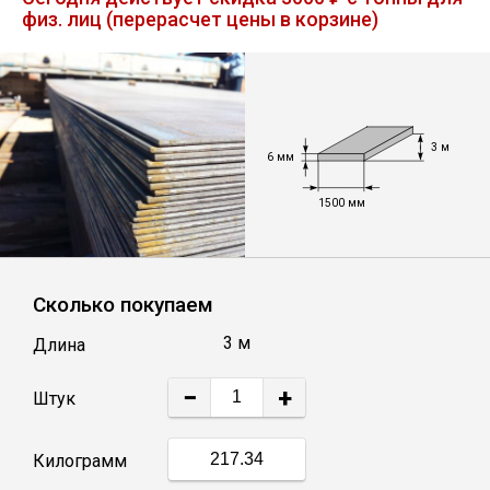
физ. лиц (перерасчет цены в корзине)
Лист
Уголок
3 м
Балка
6 мм
1500 мм
Швеллер
Квадрат
Сколько покупаем
3 м
Длина
Полоса
−
+
Штук
Катанка
Килограмм
Круг