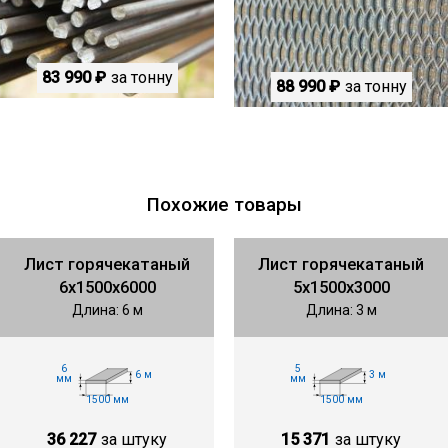
83 990 ₽
за тонну
88 990 ₽
за тонну
Похожие товары
Лист горячекатаный
Лист горячекатаный
6х1500х6000
5х1500х3000
Длина: 6 м
Длина: 3 м
6
5
6 м
3 м
мм
мм
1500 мм
1500 мм
36 227
за штуку
15 371
за штуку