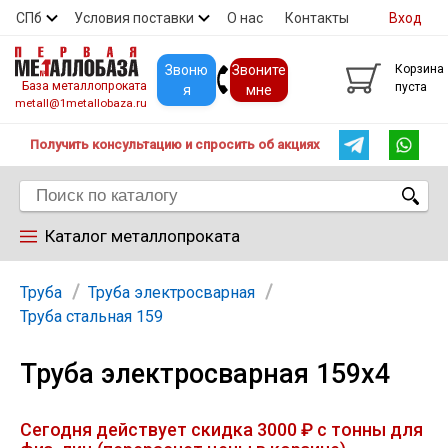
СПб
Условия поставки
О нас
Контакты
Вход
Скидки
Прайс
Покупателям
Контакты
Звоню
Звоните
Корзина
База металлопроката
пуста
я
мне
metall@1metallobaza.ru
Получить консультацию и спросить об акциях
Каталог металлопроката
Арматура
Труба
Труба электросварная
Труба стальная 159
Труба профильная
Труба электросварная 159х4
Труба
Сегодня действует скидка 3000 ₽ с тонны для