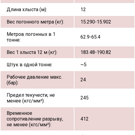
Длина хлыста (м):
12
Вес погонного метра (кг):
15.290-15.902
Метров погонных в 1
62.9-65.4
тонне:
Вес 1 хлыста 12 м (кг):
183.48-190.82
Штук в одной тонне:
~5
Рабочее давление макс.
24
(бар):
Предел текучести, не
245
менее (кгс/мм²):
Временное
сопротивление разрыву,
412
не менее (кгс/мм²):