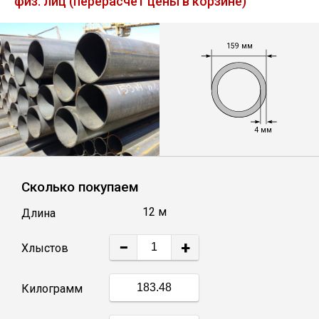
физ. лиц (перерасчет цены в корзине)
Лист
159 мм
Уголок
Балка
4 мм
Швеллер
Квадрат
Сколько покупаем
12 м
Длина
Полоса
−
+
Хлыстов
Катанка
Килограмм
Круг