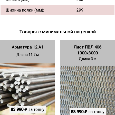
Ширина полки (мм):
299
Товары с минимальной наценкой
Арматура 12 А1
Лист ПВЛ 406
1000х3000
Длина
11,7
Длина
3
83 990 ₽
за тонну
88 990 ₽
за тонну