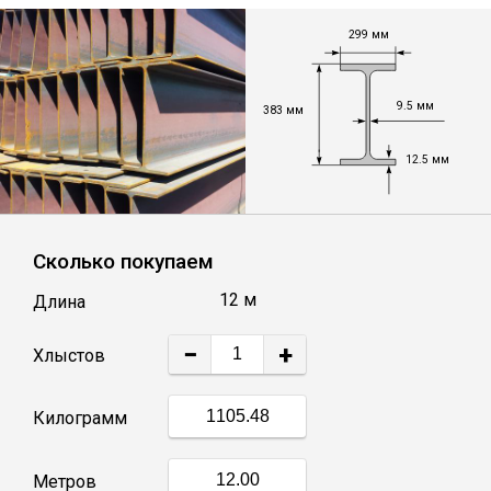
Лист
299 мм
Уголок
9.5 мм
383 мм
Балка
12.5 мм
Швеллер
Сколько покупаем
Квадрат
12 м
Длина
Полоса
−
+
Хлыстов
Катанка
Килограмм
Круг
Метров