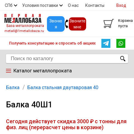
СПб
Условия поставки
О нас
Контакты
Вход
Скидки
Прайс
Покупателям
Контакты
Звоню
Звоните
Корзина
База металлопроката
пуста
я
мне
metall@1metallobaza.ru
Получить консультацию и спросить об акциях
Каталог металлопроката
Арматура
Балка
Балка стальная двутавровая 40
Балка 40Ш1
Труба профильная
Сегодня действует скидка 3000 ₽ с тонны для
Труба
физ. лиц (перерасчет цены в корзине)