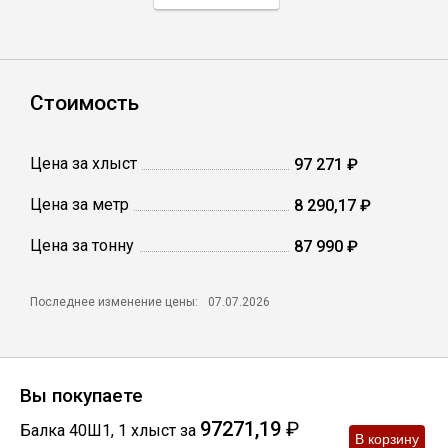
Профлист
Стоимость
Винтовые сваи
Цена за хлыст
97 271 ₽
Столбы заборные
Цена за метр
8 290,17 ₽
Цена за тонну
Сетка кладочная
87 990 ₽
Круги абразивные
Последнее изменение цены:
07.07.2026
Электроды
Вы покупаете
Проволока
97271,19
₽
Балка 40Ш1
,
1
хлыст
за