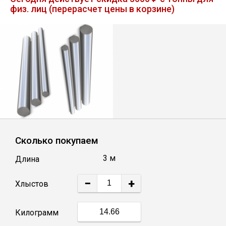
физ. лиц (перерасчет цены в корзине)
Лист
Уголок
Балка
Швеллер
Квадрат
Сколько покупаем
3 м
Длина
Полоса
−
+
Хлыстов
Катанка
Килограмм
Круг