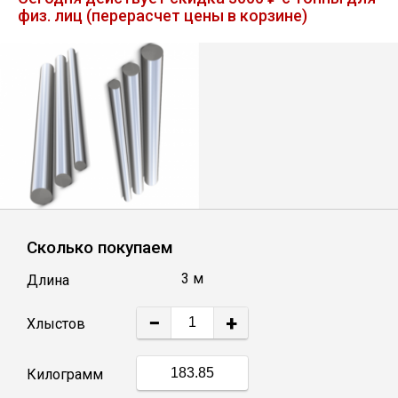
физ. лиц (перерасчет цены в корзине)
Лист
Уголок
Балка
Швеллер
Квадрат
Сколько покупаем
3 м
Длина
Полоса
−
+
Хлыстов
Катанка
Килограмм
Круг