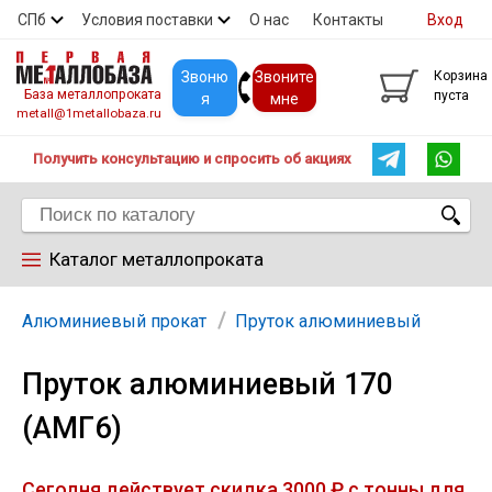
СПб
Условия поставки
О нас
Контакты
Вход
Скидки
Прайс
Покупателям
Контакты
Звоню
Звоните
Корзина
База металлопроката
пуста
я
мне
metall@1metallobaza.ru
Получить консультацию и спросить об акциях
Каталог металлопроката
Арматура
Алюминиевый прокат
Пруток алюминиевый
Пруток алюминиевый 170
Труба профильная
(АМГ6)
Труба
Сегодня действует скидка 3000 ₽ с тонны для