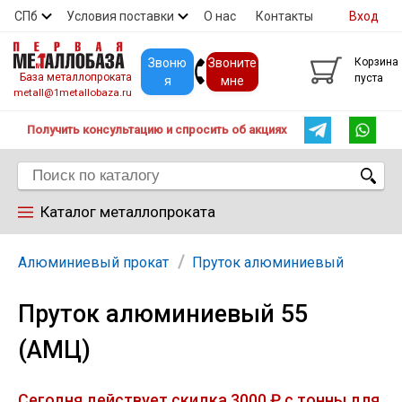
СПб
Условия поставки
О нас
Контакты
Вход
Скидки
Прайс
Покупателям
Контакты
Звоню
Звоните
Корзина
База металлопроката
пуста
я
мне
metall@1metallobaza.ru
Получить консультацию и спросить об акциях
Каталог металлопроката
Арматура
Алюминиевый прокат
Пруток алюминиевый
Пруток алюминиевый 55
Труба профильная
(АМЦ)
Труба
Сегодня действует скидка 3000 ₽ с тонны для