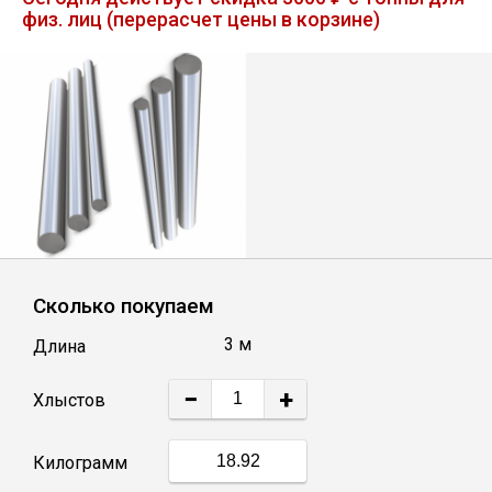
физ. лиц (перерасчет цены в корзине)
Лист
Уголок
Балка
Швеллер
Квадрат
Сколько покупаем
3 м
Длина
Полоса
−
+
Хлыстов
Катанка
Килограмм
Круг