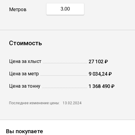
Метров
Профлист
Винтовые сваи
Стоимость
Столбы заборные
Цена за хлыст
27 102 ₽
Цена за метр
9 034,24 ₽
Сетка кладочная
Цена за тонну
1 368 490 ₽
Круги абразивные
Последнее изменение цены:
13.02.2024
Электроды
Проволока
Вы покупаете