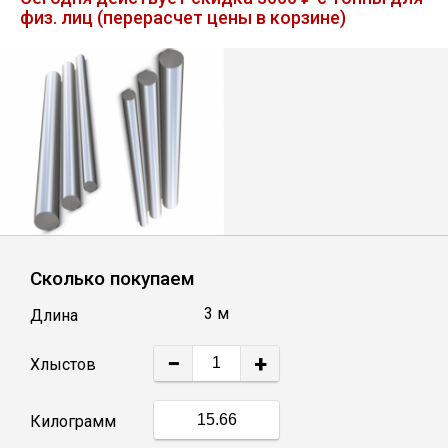
физ. лиц (перерасчет цены в корзине)
Лист
Уголок
Балка
Швеллер
Квадрат
Сколько покупаем
3 м
Длина
Полоса
−
+
Хлыстов
Катанка
Килограмм
Круг