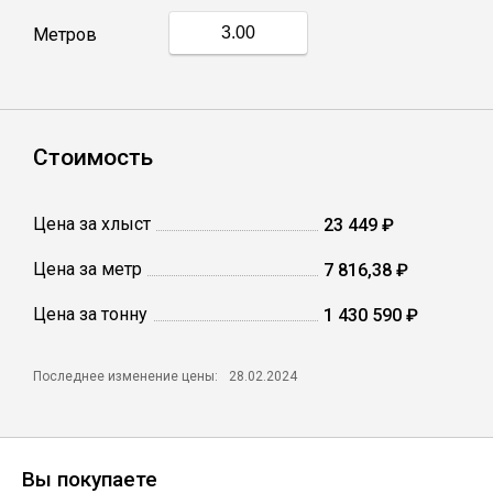
Метров
Профлист
Винтовые сваи
Стоимость
Столбы заборные
Цена за хлыст
23 449 ₽
Цена за метр
7 816,38 ₽
Сетка кладочная
Цена за тонну
1 430 590 ₽
Круги абразивные
Последнее изменение цены:
28.02.2024
Электроды
Проволока
Вы покупаете