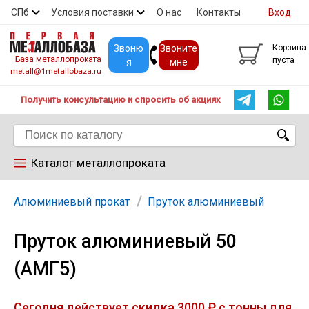
СПб
Условия поставки
О нас
Контакты
Вход
Скидки
Прайс
Покупателям
Контакты
Звоню
Звоните
Корзина
База металлопроката
пуста
я
мне
metall@1metallobaza.ru
Получить консультацию и спросить об акциях
Каталог металлопроката
Арматура
Алюминиевый прокат
Пруток алюминиевый
Пруток алюминиевый 50
Труба профильная
(АМГ5)
Труба
Сегодня действует скидка 3000 ₽ с тонны для