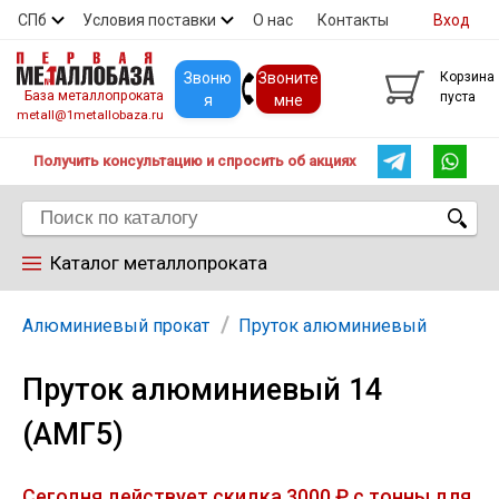
СПб
Условия поставки
О нас
Контакты
Вход
Скидки
Прайс
Покупателям
Контакты
Звоню
Звоните
Корзина
База металлопроката
пуста
я
мне
metall@1metallobaza.ru
Получить консультацию и спросить об акциях
Каталог металлопроката
Арматура
Алюминиевый прокат
Пруток алюминиевый
Пруток алюминиевый 14
Труба профильная
(АМГ5)
Труба
Сегодня действует скидка 3000 ₽ с тонны для