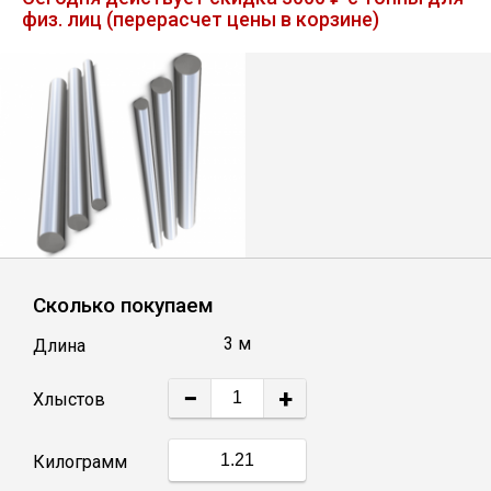
физ. лиц (перерасчет цены в корзине)
Лист
Уголок
Балка
Швеллер
Квадрат
Сколько покупаем
3 м
Длина
Полоса
−
+
Хлыстов
Катанка
Килограмм
Круг