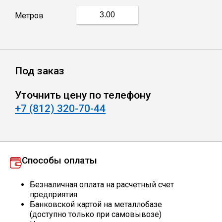
Метров
Профлист
Винтовые сваи
Под заказ
Столбы заборные
Уточнить цену по телефону
+7 (812) 320-70-44
Сетка кладочная
Круги абразивные
Способы оплаты
Электроды
Безналичная оплата на расчетный счет
предприятия
Банковской картой на металлобазе
Проволока
(доступно только при самовывозе)