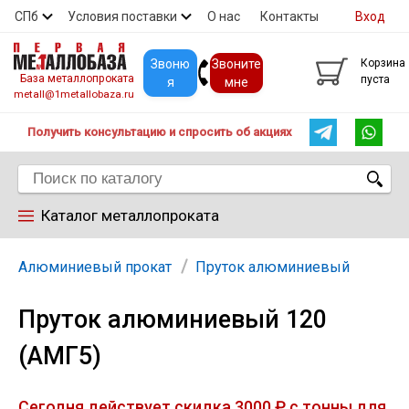
СПб
Условия поставки
О нас
Контакты
Вход
Скидки
Прайс
Покупателям
Контакты
Звоню
Звоните
Корзина
База металлопроката
пуста
я
мне
metall@1metallobaza.ru
Получить консультацию и спросить об акциях
Каталог металлопроката
Арматура
Алюминиевый прокат
Пруток алюминиевый
Пруток алюминиевый 120
Труба профильная
(АМГ5)
Труба
Сегодня действует скидка 3000 ₽ с тонны для