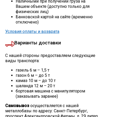
Наличными при получении груза на
Вашем объекте (доступно только для
Скобо-гибочные изделия
физических лиц)
Банковской картой на сайте (временно
отключено)
Остальное
Условия оплаты и возврата
Нержавейка
Варианты доставки
Алюминиевый прокат
С нашей стороны предоставляем следующие
виды транспорта:
газель 6 м – 1,5 т
газон 6 м – до 5 т
камаз 10 м – до 10 т
шаланда 12 м – 20 т
бортовая машина с манипулятором
(заказывать заранее)
Самовывоз
осуществляется с нашей
металлобазы по адресу: Санкт-Петербург,
проспект Александровской фермы, д. 29 литер