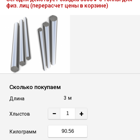
физ. лиц (перерасчет цены в корзине)
Лист
Уголок
Балка
Швеллер
Квадрат
Сколько покупаем
3 м
Длина
Полоса
−
+
Хлыстов
Катанка
Килограмм
Круг