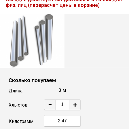
физ. лиц (перерасчет цены в корзине)
Лист
Уголок
Балка
Швеллер
Квадрат
Сколько покупаем
3 м
Длина
Полоса
−
+
Хлыстов
Катанка
Килограмм
Круг