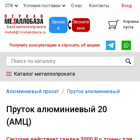
СПб
Условия поставки
О нас
Контакты
Вход
Скидки
Прайс
Покупателям
Контакты
Звоню
Звоните
Корзина
База металлопроката
пуста
я
мне
metall@1metallobaza.ru
Получить консультацию и спросить об акциях
Каталог металлопроката
Арматура
Алюминиевый прокат
Пруток алюминиевый
Пруток алюминиевый 20
Труба профильная
(АМЦ)
Труба
Сегодня действует скидка 3000 ₽ с тонны для