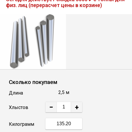
физ. лиц (перерасчет цены в корзине)
Лист
Уголок
Балка
Швеллер
Квадрат
Сколько покупаем
2,5 м
Длина
Полоса
−
+
Хлыстов
Катанка
Килограмм
Круг