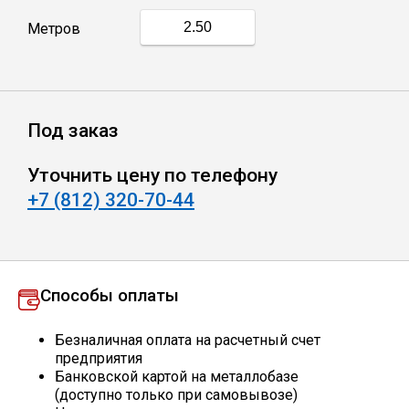
Метров
Профлист
Винтовые сваи
Под заказ
Столбы заборные
Уточнить цену по телефону
+7 (812) 320-70-44
Сетка кладочная
Круги абразивные
Способы оплаты
Электроды
Безналичная оплата на расчетный счет
предприятия
Банковской картой на металлобазе
Проволока
(доступно только при самовывозе)