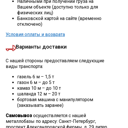
Наличными при получении груза на
Вашем объекте (доступно только для
Скобо-гибочные изделия
физических лиц)
Банковской картой на сайте (временно
отключено)
Остальное
Условия оплаты и возврата
Нержавейка
Варианты доставки
Алюминиевый прокат
С нашей стороны предоставляем следующие
виды транспорта:
газель 6 м – 1,5 т
газон 6 м – до 5 т
камаз 10 м – до 10 т
шаланда 12 м – 20 т
бортовая машина с манипулятором
(заказывать заранее)
Самовывоз
осуществляется с нашей
металлобазы по адресу: Санкт-Петербург,
проспект Александровской фермы, д. 29 литер