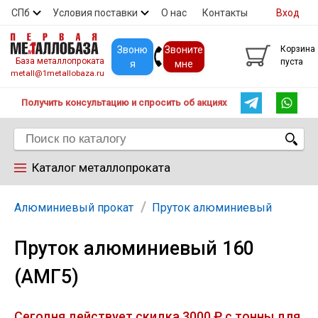
СПб
Условия поставки
О нас
Контакты
Вход
Скидки
Прайс
Покупателям
Контакты
Звоню
Звоните
Корзина
База металлопроката
пуста
я
мне
metall@1metallobaza.ru
Получить консультацию и спросить об акциях
Каталог металлопроката
Арматура
Алюминиевый прокат
Пруток алюминиевый
Пруток алюминиевый 160
Труба профильная
(АМГ5)
Труба
Сегодня действует скидка 3000 ₽ с тонны для