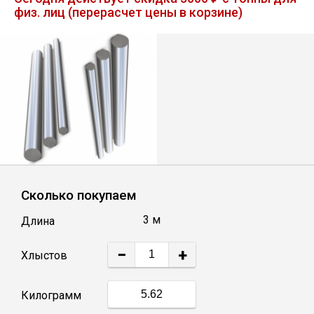
физ. лиц (перерасчет цены в корзине)
Лист
Уголок
Балка
Швеллер
Квадрат
Сколько покупаем
3 м
Длина
Полоса
−
+
Хлыстов
Катанка
Килограмм
Круг