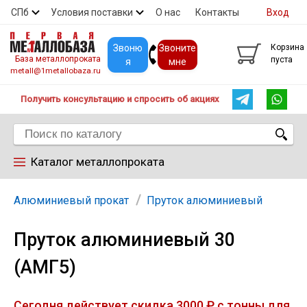
СПб
Условия поставки
О нас
Контакты
Вход
Скидки
Прайс
Покупателям
Контакты
Звоню
Звоните
Корзина
База металлопроката
пуста
я
мне
metall@1metallobaza.ru
Получить консультацию и спросить об акциях
Каталог металлопроката
Арматура
Алюминиевый прокат
Пруток алюминиевый
Пруток алюминиевый 30
Труба профильная
(АМГ5)
Труба
Сегодня действует скидка 3000 ₽ с тонны для