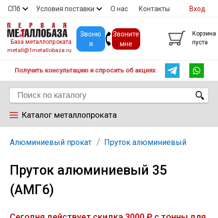
СПб
Условия поставки
О нас
Контакты
Вход
Скидки
Прайс
Покупателям
Контакты
Звоню
Звоните
Корзина
База металлопроката
пуста
я
мне
metall@1metallobaza.ru
Получить консультацию и спросить об акциях
Каталог металлопроката
Арматура
Алюминиевый прокат
Пруток алюминиевый
Пруток алюминиевый 35
Труба профильная
(АМГ6)
Труба
Сегодня действует скидка 3000 ₽ с тонны для