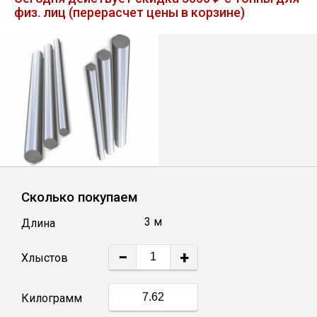
физ. лиц (перерасчет цены в корзине)
Лист
Уголок
Балка
Швеллер
Квадрат
Сколько покупаем
3 м
Длина
Полоса
−
+
Хлыстов
Катанка
Килограмм
Круг