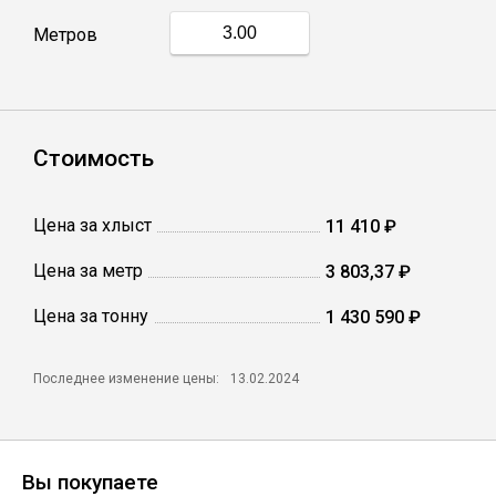
Метров
Профлист
Винтовые сваи
Стоимость
Столбы заборные
Цена за хлыст
11 410 ₽
Цена за метр
3 803,37 ₽
Сетка кладочная
Цена за тонну
1 430 590 ₽
Круги абразивные
Последнее изменение цены:
13.02.2024
Электроды
Проволока
Вы покупаете