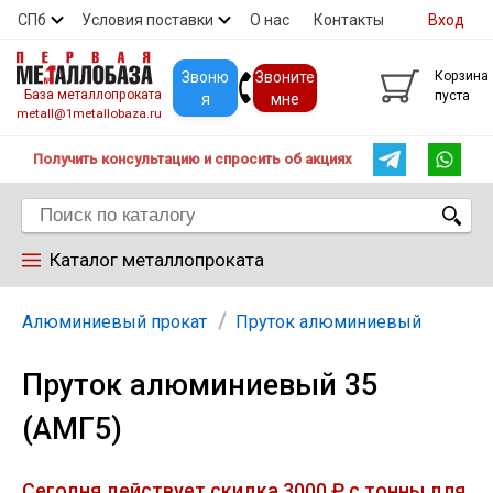
СПб
Условия поставки
О нас
Контакты
Вход
Скидки
Прайс
Покупателям
Контакты
Звоню
Звоните
Корзина
База металлопроката
пуста
я
мне
metall@1metallobaza.ru
Получить консультацию и спросить об акциях
Каталог металлопроката
Арматура
Алюминиевый прокат
Пруток алюминиевый
Пруток алюминиевый 35
Труба профильная
(АМГ5)
Труба
Сегодня действует скидка 3000 ₽ с тонны для