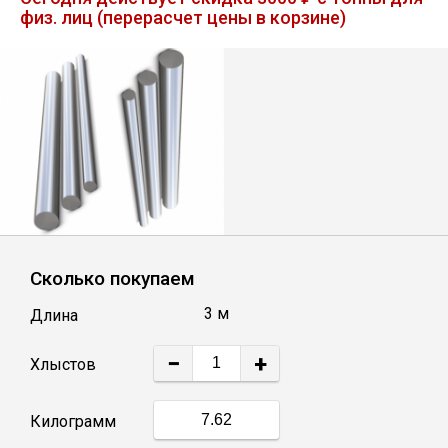
физ. лиц (перерасчет цены в корзине)
Лист
Уголок
Балка
Швеллер
Квадрат
Сколько покупаем
3 м
Длина
Полоса
−
+
Хлыстов
Катанка
Килограмм
Круг