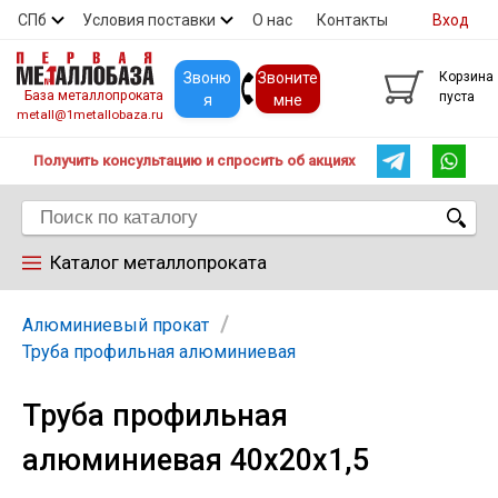
СПб
Условия поставки
О нас
Контакты
Вход
Скидки
Прайс
Покупателям
Контакты
Звоню
Звоните
Корзина
База металлопроката
пуста
я
мне
metall@1metallobaza.ru
Получить консультацию и спросить об акциях
Каталог металлопроката
Арматура
Алюминиевый прокат
Труба профильная алюминиевая
Труба профильная
Труба профильная
алюминиевая 40х20х1,5
Труба