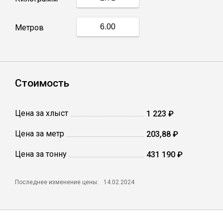
Профлист
Метров
Винтовые сваи
Стоимость
Столбы заборные
Цена за хлыст
1 223 ₽
Сетка кладочная
Цена за метр
203,88 ₽
Круги абразивные
Цена за тонну
431 190 ₽
Электроды
Последнее изменение цены:
14.02.2024
Проволока