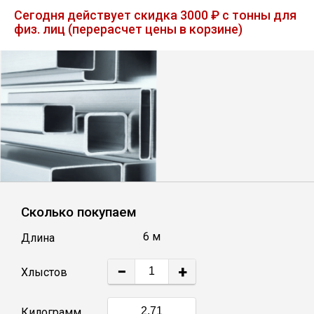
Лист
Сегодня действует скидка 3000 ₽ с тонны для
физ. лиц (перерасчет цены в корзине)
Уголок
Балка
Швеллер
Квадрат
Сколько покупаем
Полоса
6 м
Длина
Катанка
−
+
Хлыстов
Круг
Килограмм