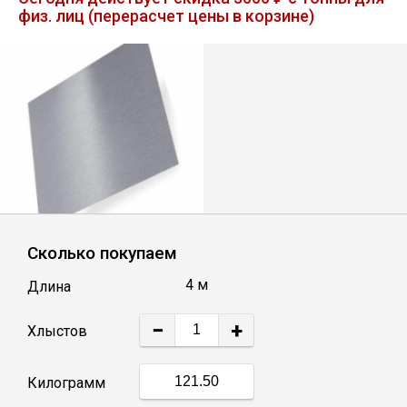
физ. лиц (перерасчет цены в корзине)
Лист
Уголок
Балка
Швеллер
Квадрат
Сколько покупаем
4 м
Длина
Полоса
−
+
Хлыстов
Катанка
Килограмм
Круг