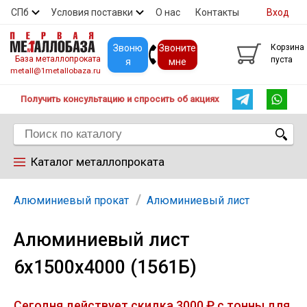
СПб
Условия поставки
О нас
Контакты
Вход
Скидки
Прайс
Покупателям
Контакты
Звоню
Звоните
Корзина
База металлопроката
пуста
я
мне
metall@1metallobaza.ru
Получить консультацию и спросить об акциях
Каталог металлопроката
Арматура
Алюминиевый прокат
Алюминиевый лист
Алюминиевый лист
Труба профильная
6х1500х4000 (1561Б)
Труба
Сегодня действует скидка 3000 ₽ с тонны для