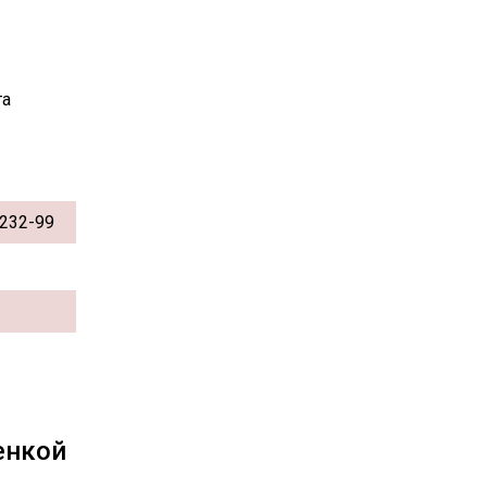
та
232-99
енкой