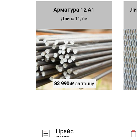
Арматура 12 А1
Ли
Длина
11,7
83 990 ₽
за тонну
Прайс