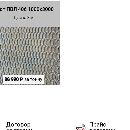
ст ПВЛ 406 1000х3000
Длина
3
88 990 ₽
за тонну
Договор
Прайс