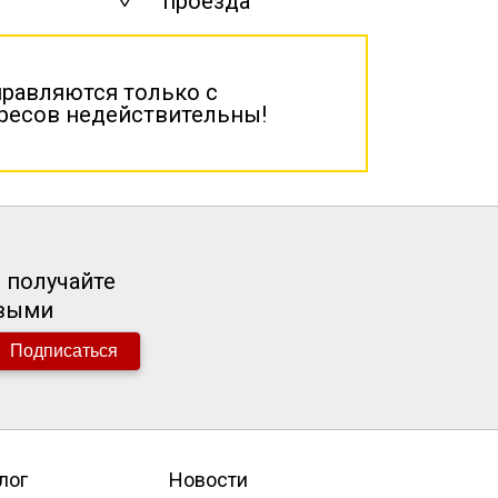
проезда
правляются только с
дресов недействительны!
 получайте
рвыми
Подписаться
лог
Новости