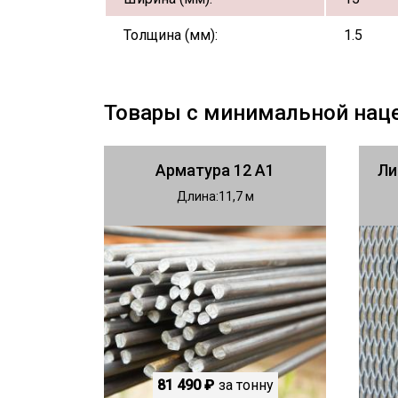
Толщина (мм):
1.5
Товары с минимальной нац
Арматура 12 А1
Ли
Длина
11,7
81 490 ₽
за тонну