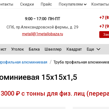
онтакты
Скидки
Прайс
Покупателям
Контакты
+7 (8
9:00 − 17:00 ПН-ПТ
+7 (9
СПб, пр.Александровской фермы, д. 29
metall@1metallobaza.ru
Зак
ист
Уголок
Балка
Швеллер
Квадрат
Еще
 профильная алюминиевая
Труба профильная алюминиев
юминиевая 15х15х1,5
3000 ₽ с тонны для физ. лиц (перер