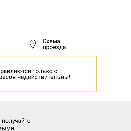
Схема
проезда
правляются только с
дресов недействительны!
 получайте
рвыми