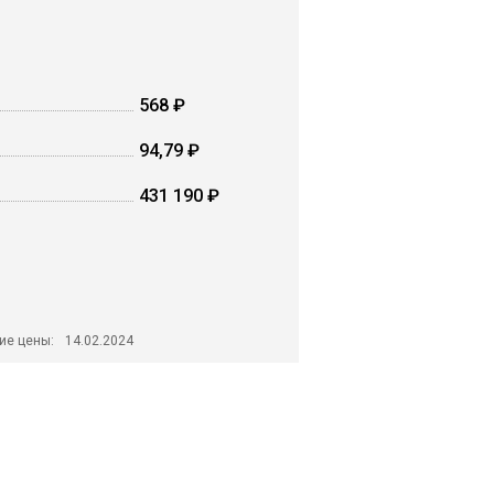
568 ₽
94,79 ₽
431 190 ₽
ие цены:
14.02.2024