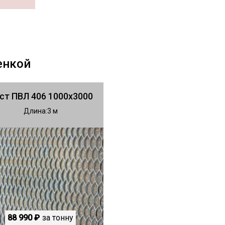
енкой
ст ПВЛ 406 1000х3000
Длина
3
88 990 ₽
за тонну