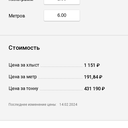
Профлист
Метров
Винтовые сваи
Стоимость
Столбы заборные
Цена за хлыст
1 151 ₽
Сетка кладочная
Цена за метр
191,84 ₽
Круги абразивные
Цена за тонну
431 190 ₽
Электроды
Последнее изменение цены:
14.02.2024
Проволока