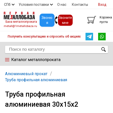
СПб
Условия поставки
О нас
Контакты
Вход
Скидки
Прайс
Покупателям
Контакты
Звоню
Звоните
Корзина
База металлопроката
пуста
я
мне
metall@1metallobaza.ru
Получить консультацию и спросить об акциях
Каталог металлопроката
Арматура
Алюминиевый прокат
Труба профильная алюминиевая
Труба профильная
Труба профильная
алюминиевая 30х15х2
Труба