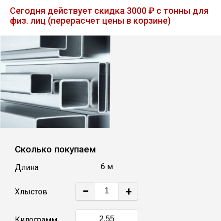
Лист
Сегодня действует скидка 3000 ₽ с тонны для
физ. лиц (перерасчет цены в корзине)
Уголок
Балка
Швеллер
Квадрат
Сколько покупаем
Полоса
6 м
Длина
Катанка
−
+
Хлыстов
Круг
Килограмм