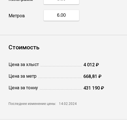
Профлист
Метров
Винтовые сваи
Стоимость
Столбы заборные
Цена за хлыст
4 012 ₽
Сетка кладочная
Цена за метр
668,81 ₽
Круги абразивные
Цена за тонну
431 190 ₽
Электроды
Последнее изменение цены:
14.02.2024
Проволока