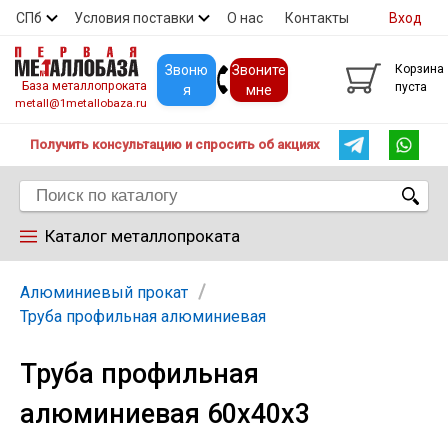
СПб
Условия поставки
О нас
Контакты
Вход
Скидки
Прайс
Покупателям
Контакты
Звоню
Звоните
Корзина
База металлопроката
пуста
я
мне
metall@1metallobaza.ru
Получить консультацию и спросить об акциях
Каталог металлопроката
Арматура
Алюминиевый прокат
Труба профильная алюминиевая
Труба профильная
Труба профильная
алюминиевая 60х40х3
Труба