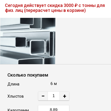
Лист
Сегодня действует скидка 3000 ₽ с тонны для
физ. лиц (перерасчет цены в корзине)
Уголок
Балка
Швеллер
Квадрат
Сколько покупаем
Полоса
6 м
Длина
Катанка
−
+
Хлыстов
Круг
Килограмм