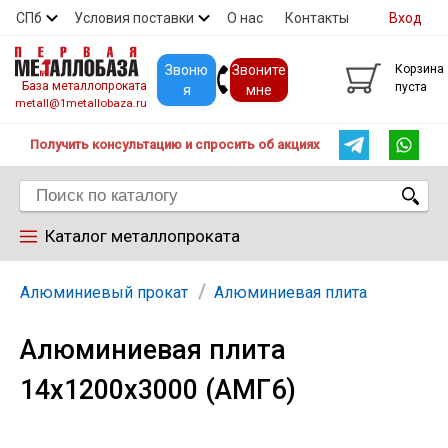
СПб
Условия поставки
О нас
Контакты
Вход
Скидки
Прайс
Покупателям
Контакты
Звоню
Звоните
Корзина
База металлопроката
пуста
я
мне
metall@1metallobaza.ru
Получить консультацию и спросить об акциях
Каталог металлопроката
Арматура
Алюминиевый прокат
Алюминиевая плита
Алюминиевая плита
Труба профильная
14х1200х3000 (АМГ6)
Труба