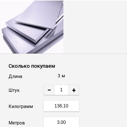
Лист
Уголок
Балка
Швеллер
Сколько покупаем
Квадрат
3 м
Длина
−
+
Полоса
Штук
Килограмм
Катанка
Метров
Круг