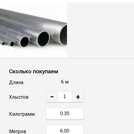
Лист
Уголок
Балка
Швеллер
Сколько покупаем
Квадрат
6 м
Длина
Полоса
−
+
Хлыстов
Катанка
Килограмм
Круг
Метров