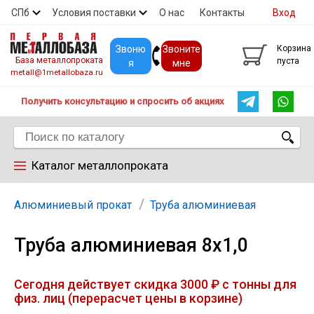
СПб
Условия поставки
О нас
Контакты
Вход
Скидки
Прайс
Покупателям
Контакты
Звоню
Звоните
Корзина
База металлопроката
пуста
я
мне
metall@1metallobaza.ru
Получить консультацию и спросить об акциях
Каталог металлопроката
Арматура
Алюминиевый прокат
Труба алюминиевая
Труба алюминиевая 8х1,0
Труба профильная
Сегодня действует скидка 3000 ₽ с тонны для
Труба
физ. лиц (перерасчет цены в корзине)