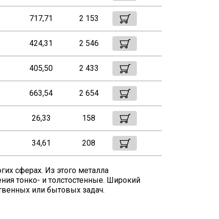
717,71
2 153
424,31
2 546
405,50
2 433
663,54
2 654
26,33
158
34,61
208
гих сферах. Из этого металла
ния тонко- и толстостенные. Широкий
твенных или бытовых задач.