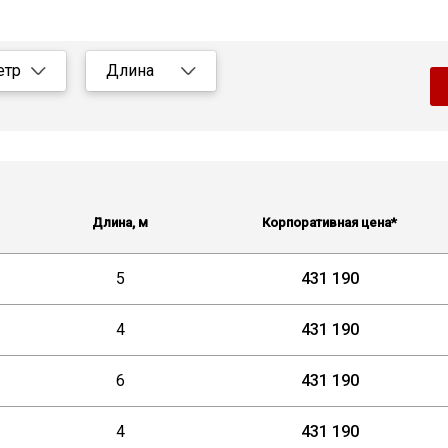
етр
Длина
се
Все
5
2,9
3
0
4
Длина, м
Корпоративная цена*
2
5
4
6
5
431 190
6
4
431 190
8
6
431 190
0
2
4
431 190