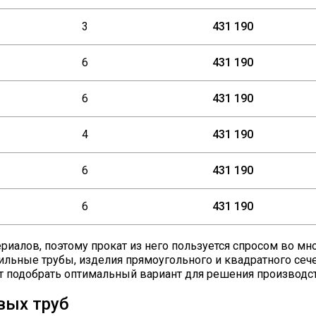
3
431 190
6
431 190
6
431 190
4
431 190
6
431 190
6
431 190
иалов, поэтому прокат из него пользуется спросом во мно
льные трубы, изделия прямоугольного и квадратного сече
т подобрать оптимальный вариант для решения производс
вых труб