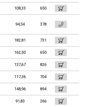
108,33
650
94,54
378
182,81
731
162,50
650
137,67
826
117,36
704
148,96
894
91,83
266