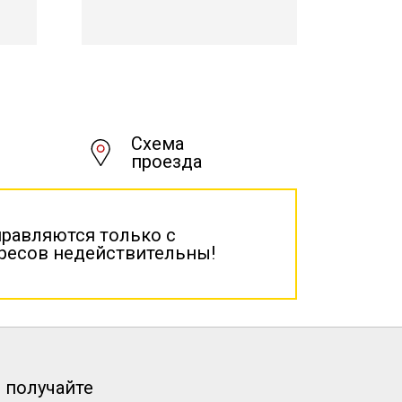
Схема
проезда
правляются только с
дресов недействительны!
 получайте