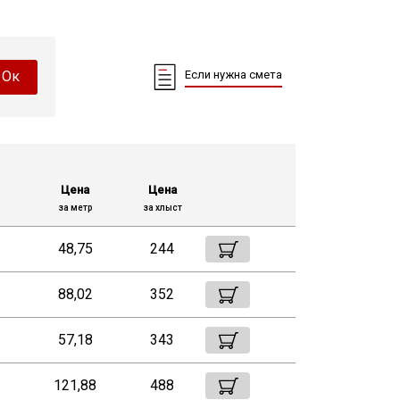
Ок
Если нужна смета
Цена
Цена
за метр
за хлыст
48,75
244
88,02
352
57,18
343
121,88
488