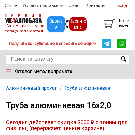
СПб
Условия поставки
О нас
Контакты
Вход
Скидки
Прайс
Покупателям
Контакты
Звоню
Звоните
Корзина
База металлопроката
пуста
я
мне
metall@1metallobaza.ru
Получить консультацию и спросить об акциях
Каталог металлопроката
Арматура
Алюминиевый прокат
Труба алюминиевая
Труба алюминиевая 16х2,0
Труба профильная
Сегодня действует скидка 3000 ₽ с тонны для
Труба
физ. лиц (перерасчет цены в корзине)