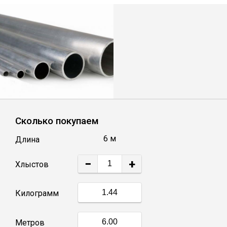
Лист
Уголок
Балка
Швеллер
Сколько покупаем
Квадрат
6 м
Длина
Полоса
−
+
Хлыстов
Катанка
Килограмм
Круг
Метров