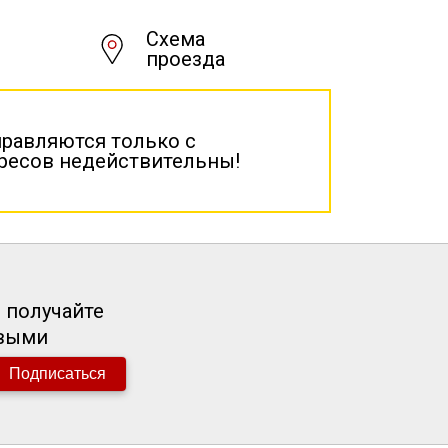
Схема
проезда
правляются только с
дресов недействительны!
 получайте
рвыми
Подписаться