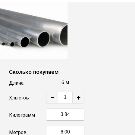
Лист
Уголок
Балка
Швеллер
Сколько покупаем
Квадрат
6 м
Длина
Полоса
−
+
Хлыстов
Катанка
Килограмм
Круг
Метров