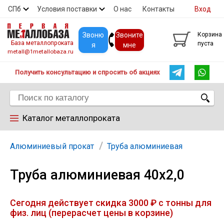
СПб
Условия поставки
О нас
Контакты
Вход
Скидки
Прайс
Покупателям
Контакты
Звоню
Звоните
Корзина
База металлопроката
пуста
я
мне
metall@1metallobaza.ru
Получить консультацию и спросить об акциях
Каталог металлопроката
Арматура
Алюминиевый прокат
Труба алюминиевая
Труба алюминиевая 40х2,0
Труба профильная
Сегодня действует скидка 3000 ₽ с тонны для
Труба
физ. лиц (перерасчет цены в корзине)