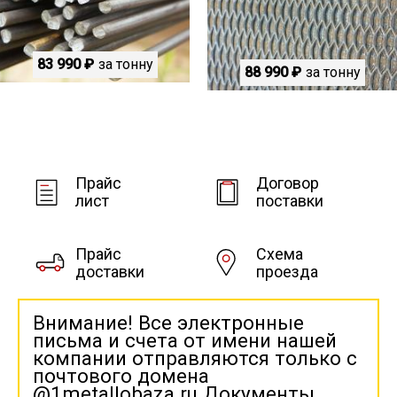
83 990 ₽
за тонну
88 990 ₽
за тонну
Прайс
Договор
лист
поставки
Прайс
Схема
доставки
проезда
Внимание! Все электронные
письма и счета от имени нашей
компании отправляются только с
почтового домена
@1metallobaza.ru Документы,