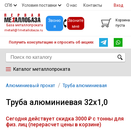
СПб
Условия поставки
О нас
Контакты
Вход
Скидки
Прайс
Покупателям
Контакты
Звоню
Звоните
Корзина
База металлопроката
пуста
я
мне
metall@1metallobaza.ru
Получить консультацию и спросить об акциях
Каталог металлопроката
Арматура
Алюминиевый прокат
Труба алюминиевая
Труба алюминиевая 32х1,0
Труба профильная
Сегодня действует скидка 3000 ₽ с тонны для
Труба
физ. лиц (перерасчет цены в корзине)