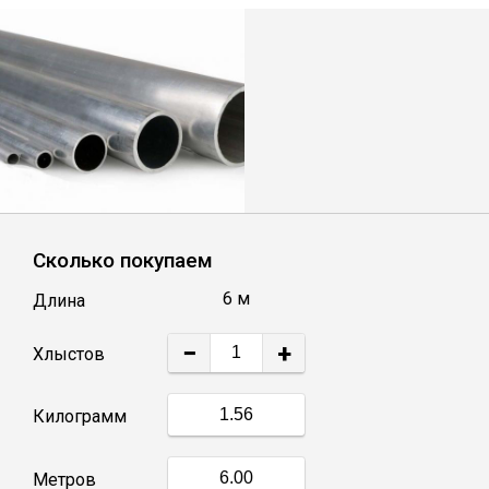
Лист
Уголок
Балка
Швеллер
Сколько покупаем
Квадрат
6 м
Длина
Полоса
−
+
Хлыстов
Катанка
Килограмм
Круг
Метров