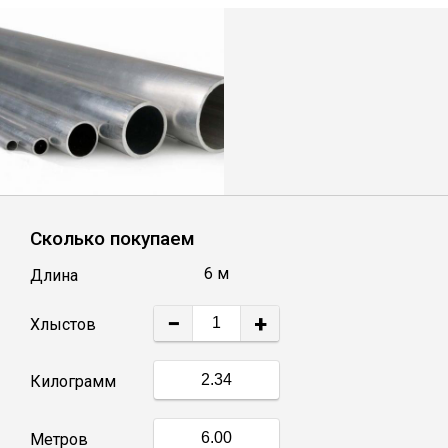
Лист
Уголок
Балка
Швеллер
Сколько покупаем
Квадрат
6 м
Длина
Полоса
−
+
Хлыстов
Катанка
Килограмм
Круг
Метров