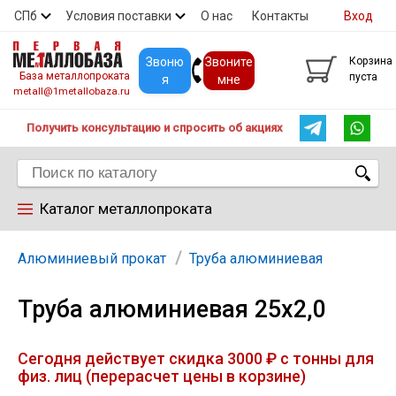
СПб
Условия поставки
О нас
Контакты
Вход
Скидки
Прайс
Покупателям
Контакты
Звоню
Звоните
Корзина
База металлопроката
пуста
я
мне
metall@1metallobaza.ru
Получить консультацию и спросить об акциях
Каталог металлопроката
Арматура
Алюминиевый прокат
Труба алюминиевая
Труба алюминиевая 25х2,0
Труба профильная
Сегодня действует скидка 3000 ₽ с тонны для
Труба
физ. лиц (перерасчет цены в корзине)