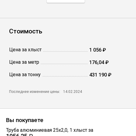
Профлист
Стоимость
Винтовые сваи
Цена за хлыст
1 056 ₽
Столбы заборные
Цена за метр
176,04 ₽
Цена за тонну
Сетка кладочная
431 190 ₽
Круги абразивные
Последнее изменение цены:
14.02.2024
Электроды
Вы покупаете
Проволока
Труба алюминиевая 25х2,0
,
1
хлыст
за