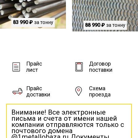
83 990 ₽
за тонну
88 990 ₽
за тонну
Прайс
Договор
лист
поставки
Прайс
Схема
доставки
проезда
Внимание! Все электронные
письма и счета от имени нашей
компании отправляются только с
почтового домена
@1metallobaza.ru Документы,