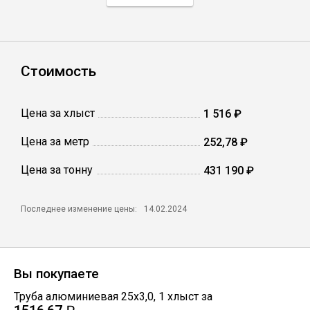
Профлист
Стоимость
Винтовые сваи
Цена за хлыст
1 516 ₽
Столбы заборные
Цена за метр
252,78 ₽
Цена за тонну
Сетка кладочная
431 190 ₽
Круги абразивные
Последнее изменение цены:
14.02.2024
Электроды
Вы покупаете
Проволока
Труба алюминиевая 25х3,0
,
1
хлыст
за