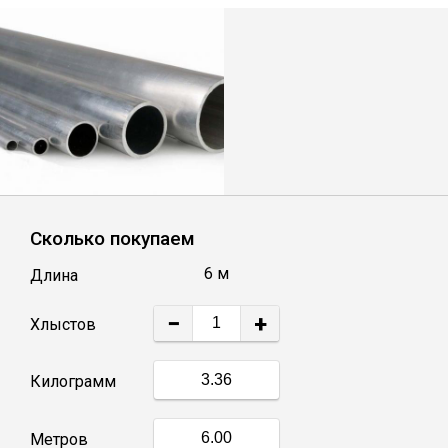
Лист
Уголок
Балка
Швеллер
Сколько покупаем
Квадрат
6 м
Длина
Полоса
−
+
Хлыстов
Катанка
Килограмм
Круг
Метров