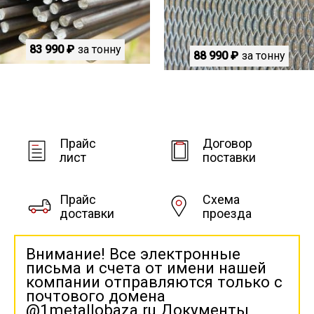
83 990 ₽
за тонну
88 990 ₽
за тонну
Прайс
Договор
лист
поставки
Прайс
Схема
доставки
проезда
Внимание! Все электронные
письма и счета от имени нашей
компании отправляются только с
почтового домена
@1metallobaza.ru Документы,