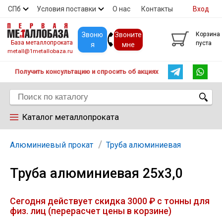
СПб
Условия поставки
О нас
Контакты
Вход
Скидки
Прайс
Покупателям
Контакты
Звоню
Звоните
Корзина
База металлопроката
пуста
я
мне
metall@1metallobaza.ru
Получить консультацию и спросить об акциях
Каталог металлопроката
Арматура
Алюминиевый прокат
Труба алюминиевая
Труба алюминиевая 25х3,0
Труба профильная
Сегодня действует скидка 3000 ₽ с тонны для
Труба
физ. лиц (перерасчет цены в корзине)