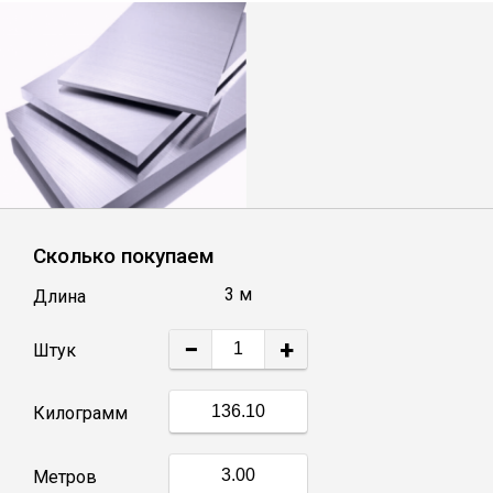
Лист
Уголок
Балка
Швеллер
Сколько покупаем
Квадрат
3 м
Длина
−
+
Полоса
Штук
Килограмм
Катанка
Метров
Круг