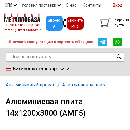
СПб
Условия поставки
О нас
Контакты
Вход
Скидки
Прайс
Покупателям
Контакты
Звоню
Звоните
Корзина
База металлопроката
пуста
я
мне
metall@1metallobaza.ru
Получить консультацию и спросить об акциях
Каталог металлопроката
Арматура
Алюминиевый прокат
Алюминиевая плита
Алюминиевая плита
Труба профильная
14х1200х3000 (АМГ5)
Труба