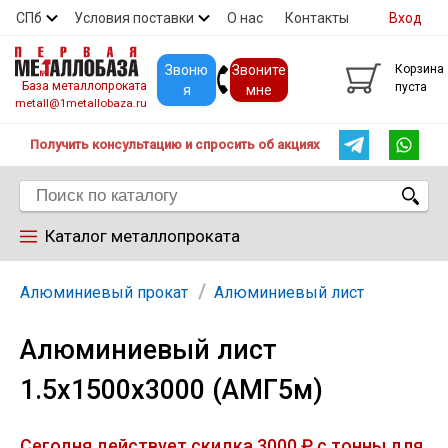
СПб
Условия поставки
О нас
Контакты
Вход
Скидки
Прайс
Покупателям
Контакты
Звоню
Звоните
Корзина
База металлопроката
пуста
я
мне
metall@1metallobaza.ru
Получить консультацию и спросить об акциях
Каталог металлопроката
Арматура
Алюминиевый прокат
Алюминиевый лист
Алюминиевый лист
Труба профильная
1.5х1500х3000 (АМГ5м)
Труба
Сегодня действует скидка 3000 ₽ с тонны для