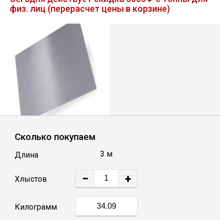
физ. лиц (перерасчет цены в корзине)
Лист
Уголок
Балка
Швеллер
Квадрат
Сколько покупаем
3 м
Длина
Полоса
−
+
Хлыстов
Катанка
Килограмм
Круг