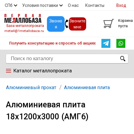
СПб
Условия поставки
О нас
Контакты
Вход
Скидки
Прайс
Покупателям
Контакты
Звоню
Звоните
Корзина
База металлопроката
пуста
я
мне
metall@1metallobaza.ru
Получить консультацию и спросить об акциях
Каталог металлопроката
Арматура
Алюминиевый прокат
Алюминиевая плита
Алюминиевая плита
Труба профильная
18х1200х3000 (АМГ6)
Труба