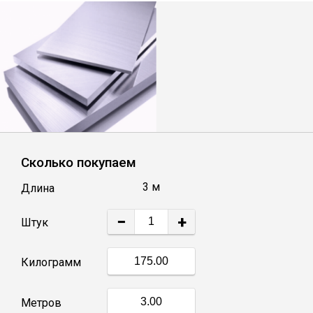
Лист
Уголок
Балка
Швеллер
Сколько покупаем
Квадрат
3 м
Длина
−
+
Полоса
Штук
Килограмм
Катанка
Метров
Круг