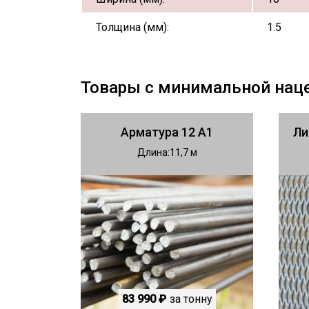
Толщина (мм):
1.5
Товары с минимальной нац
Арматура 12 А1
Ли
Длина
11,7
83 990 ₽
за тонну