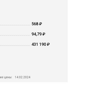
568 ₽
94,79 ₽
431 190 ₽
ие цены:
14.02.2024