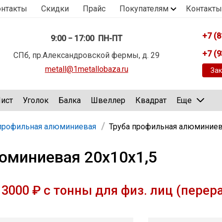
онтакты
Скидки
Прайс
Покупателям
Контакты
+7 (8
9:00 − 17:00 ПН-ПТ
+7 (9
СПб, пр.Александровской фермы, д. 29
metall@1metallobaza.ru
Зак
ист
Уголок
Балка
Швеллер
Квадрат
Еще
 профильная алюминиевая
Труба профильная алюминиев
юминиевая 20х10х1,5
3000 ₽ с тонны для физ. лиц (перер