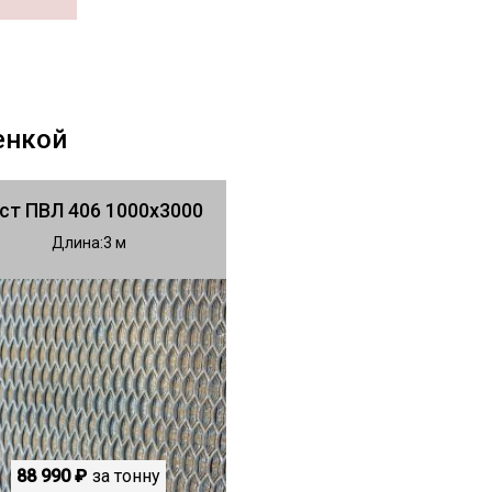
енкой
ст ПВЛ 406 1000х3000
Длина
3
88 990 ₽
за тонну