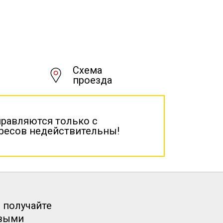
Схема
проезда
правляются только с
дресов недействительны!
 получайте
рвыми