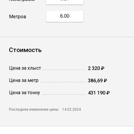
Профлист
Метров
Винтовые сваи
Стоимость
Столбы заборные
Цена за хлыст
2 320 ₽
Сетка кладочная
Цена за метр
386,69 ₽
Круги абразивные
Цена за тонну
431 190 ₽
Электроды
Последнее изменение цены:
14.02.2024
Проволока