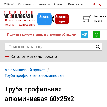
СПб
Условия поставки
О нас
Контакты
Вход
Скидки
Прайс
Покупателям
Контакты
Звоню
Звоните
Корзина
База металлопроката
пуста
я
мне
metall@1metallobaza.ru
Получить консультацию и спросить об акциях
Каталог металлопроката
Арматура
Алюминиевый прокат
Труба профильная алюминиевая
Труба профильная
Труба профильная
алюминиевая 60х25х2
Труба