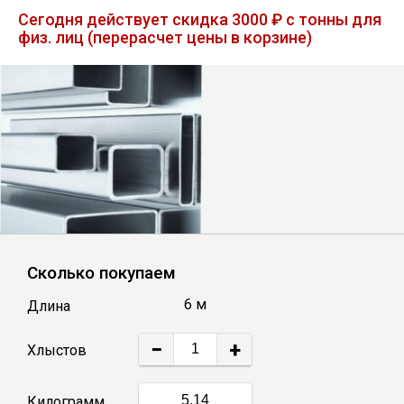
Лист
Сегодня действует скидка 3000 ₽ с тонны для
физ. лиц (перерасчет цены в корзине)
Уголок
Балка
Швеллер
Квадрат
Сколько покупаем
Полоса
6 м
Длина
Катанка
−
+
Хлыстов
Круг
Килограмм