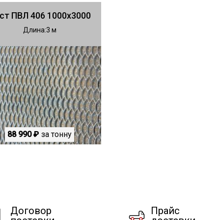
ст ПВЛ 406 1000х3000
Длина
3
88 990 ₽
за тонну
Договор
Прайс