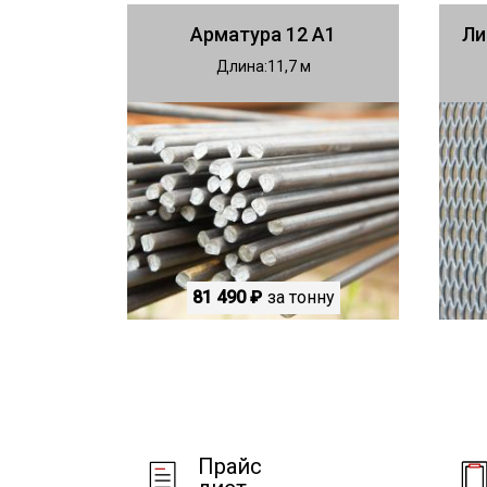
Арматура 12 А1
Ли
Длина
11,7
81 490 ₽
за тонну
Прайс