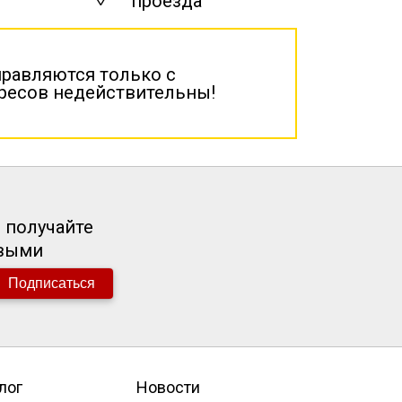
проезда
правляются только с
дресов недействительны!
 получайте
рвыми
Подписаться
лог
Новости