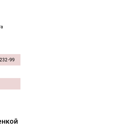
та
232-99
енкой