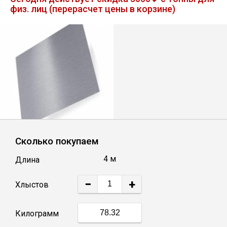
физ. лиц (перерасчет цены в корзине)
Лист
Уголок
Балка
Швеллер
Квадрат
Сколько покупаем
4 м
Длина
Полоса
−
+
Хлыстов
Катанка
Килограмм
Круг