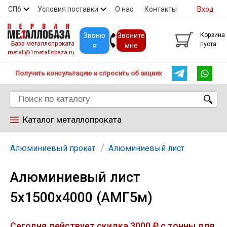
СПб
Условия поставки
О нас
Контакты
Вход
Скидки
Прайс
Покупателям
Контакты
Звоню
Звоните
Корзина
База металлопроката
пуста
я
мне
metall@1metallobaza.ru
Получить консультацию и спросить об акциях
Каталог металлопроката
Арматура
Алюминиевый прокат
Алюминиевый лист
Алюминиевый лист
Труба профильная
5х1500х4000 (АМГ5м)
Труба
Сегодня действует скидка 3000 ₽ с тонны для