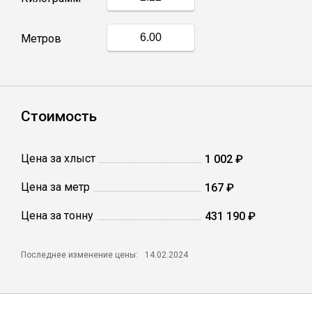
Профлист
Метров
Винтовые сваи
Стоимость
Столбы заборные
Цена за хлыст
1 002 ₽
Сетка кладочная
Цена за метр
167 ₽
Круги абразивные
Цена за тонну
431 190 ₽
Электроды
Последнее изменение цены:
14.02.2024
Проволока