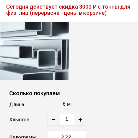
Лист
Сегодня действует скидка 3000 ₽ с тонны для
физ. лиц (перерасчет цены в корзине)
Уголок
Балка
Швеллер
Квадрат
Сколько покупаем
Полоса
6 м
Длина
Катанка
−
+
Хлыстов
Круг
Килограмм