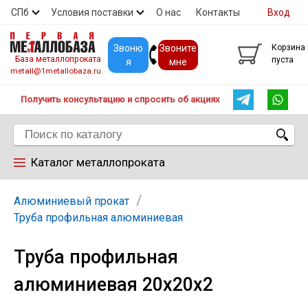
СПб
Условия поставки
О нас
Контакты
Вход
Скидки
Прайс
Покупателям
Контакты
Звоню
Звоните
Корзина
База металлопроката
пуста
я
мне
metall@1metallobaza.ru
Получить консультацию и спросить об акциях
Каталог металлопроката
Арматура
Алюминиевый прокат
Труба профильная алюминиевая
Труба профильная
Труба профильная
алюминиевая 20х20х2
Труба