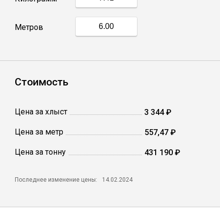
Профлист
Метров
Винтовые сваи
Стоимость
Столбы заборные
Цена за хлыст
3 344 ₽
Сетка кладочная
Цена за метр
557,47 ₽
Круги абразивные
Цена за тонну
431 190 ₽
Электроды
Последнее изменение цены:
14.02.2024
Проволока