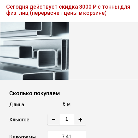
Лист
Сегодня действует скидка 3000 ₽ с тонны для
физ. лиц (перерасчет цены в корзине)
Уголок
Балка
Швеллер
Квадрат
Сколько покупаем
Полоса
6 м
Длина
Катанка
−
+
Хлыстов
Круг
Килограмм