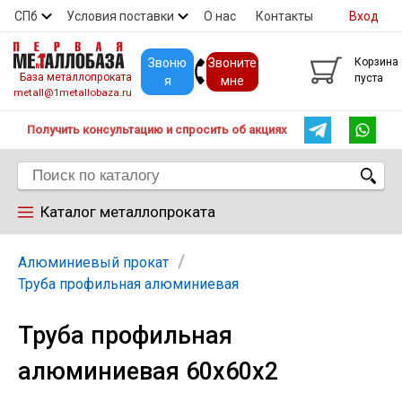
СПб
Условия поставки
О нас
Контакты
Вход
Скидки
Прайс
Покупателям
Контакты
Звоню
Звоните
Корзина
База металлопроката
пуста
я
мне
metall@1metallobaza.ru
Получить консультацию и спросить об акциях
Каталог металлопроката
Арматура
Алюминиевый прокат
Труба профильная алюминиевая
Труба профильная
Труба профильная
алюминиевая 60х60х2
Труба