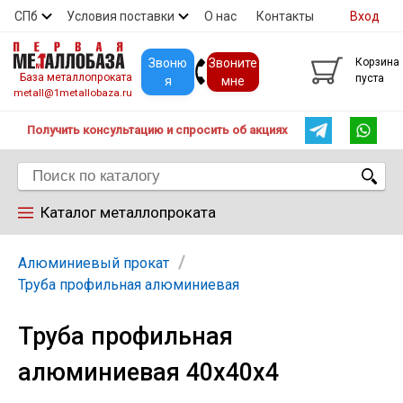
СПб
Условия поставки
О нас
Контакты
Вход
Скидки
Прайс
Покупателям
Контакты
Звоню
Звоните
Корзина
База металлопроката
пуста
я
мне
metall@1metallobaza.ru
Получить консультацию и спросить об акциях
Каталог металлопроката
Арматура
Алюминиевый прокат
Труба профильная алюминиевая
Труба профильная
Труба профильная
алюминиевая 40х40х4
Труба