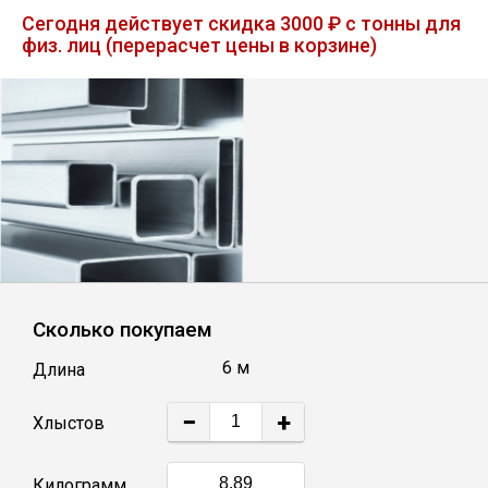
Лист
Сегодня действует скидка 3000 ₽ с тонны для
физ. лиц (перерасчет цены в корзине)
Уголок
Балка
Швеллер
Квадрат
Сколько покупаем
Полоса
6 м
Длина
Катанка
−
+
Хлыстов
Круг
Килограмм