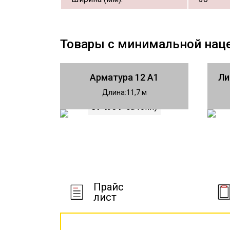
Товары с минимальной нац
Арматура 12 А1
Ли
Длина
11,7
81 490 ₽
за тонну
Прайс
лист