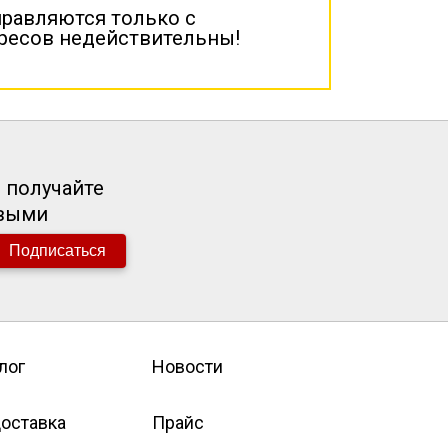
правляются только с
дресов недействительны!
 получайте
рвыми
Подписаться
лог
Новости
оставка
Прайс