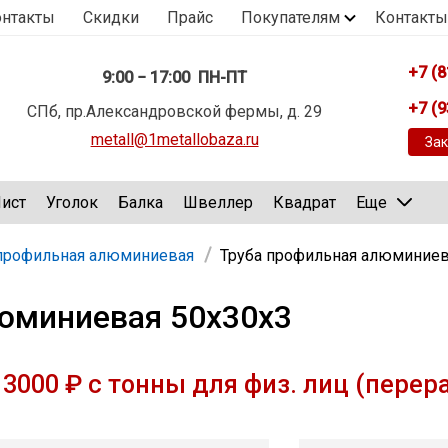
онтакты
Скидки
Прайс
Покупателям
Контакты
+7 (8
9:00 − 17:00 ПН-ПТ
+7 (9
СПб, пр.Александровской фермы, д. 29
metall@1metallobaza.ru
Зак
ист
Уголок
Балка
Швеллер
Квадрат
Еще
 профильная алюминиевая
Труба профильная алюминиев
юминиевая 50х30х3
3000 ₽ с тонны для физ. лиц (перер