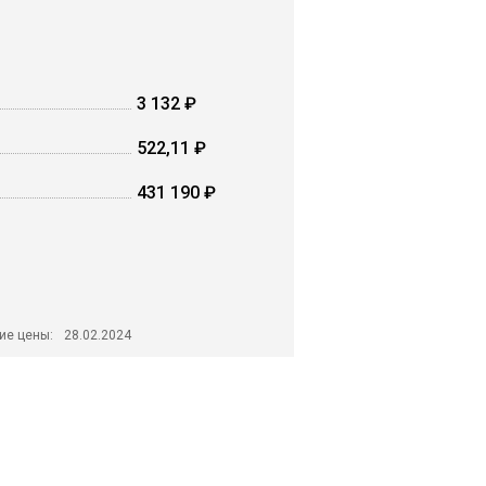
3 132 ₽
522,11 ₽
431 190 ₽
ие цены:
28.02.2024