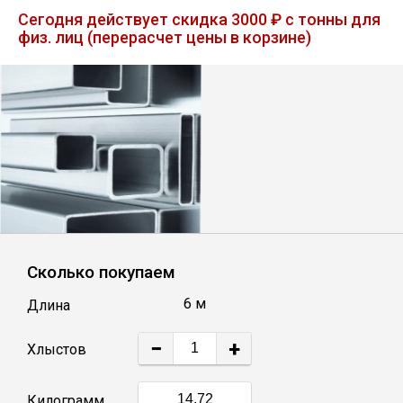
Лист
Сегодня действует скидка 3000 ₽ с тонны для
физ. лиц (перерасчет цены в корзине)
Уголок
Балка
Швеллер
Квадрат
Сколько покупаем
Полоса
6 м
Длина
Катанка
−
+
Хлыстов
Круг
Килограмм