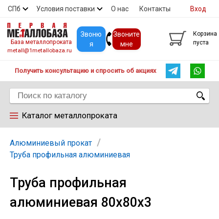
СПб
Условия поставки
О нас
Контакты
Вход
Скидки
Прайс
Покупателям
Контакты
Звоню
Звоните
Корзина
База металлопроката
пуста
я
мне
metall@1metallobaza.ru
Получить консультацию и спросить об акциях
Каталог металлопроката
Арматура
Алюминиевый прокат
Труба профильная алюминиевая
Труба профильная
Труба профильная
алюминиевая 80х80х3
Труба