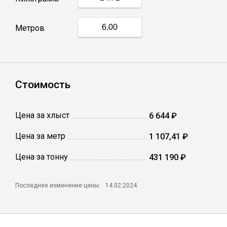
Профлист
Метров
Винтовые сваи
Стоимость
Столбы заборные
Цена за хлыст
6 644 ₽
Сетка кладочная
Цена за метр
1 107,41 ₽
Круги абразивные
Цена за тонну
431 190 ₽
Электроды
Последнее изменение цены:
14.02.2024
Проволока